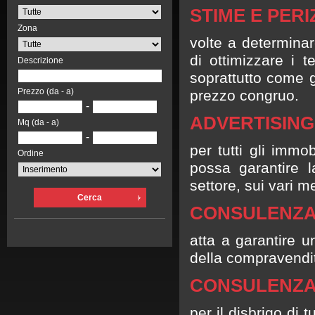
STIME E PERI
Zona
volte a determinar
di ottimizzare i 
Descrizione
soprattutto come 
Prezzo (da - a)
prezzo congruo.
-
ADVERTISING
Mq (da - a)
-
per tutti gli immo
Ordine
possa garantire la
settore, sui vari me
Cerca
CONSULENZA 
atta a garantire u
della compravendit
CONSULENZA
per il disbrigo di 