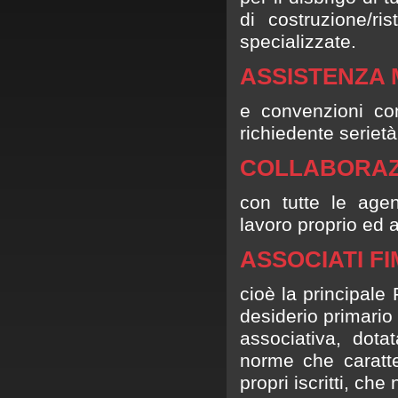
di costruzione/ri
specializzate.
ASSISTENZA 
e convenzioni con 
richiedente serietà
COLLABORAZ
con tutte le age
lavoro proprio ed al
ASSOCIATI F
cioè la principale
desiderio primario
associativa, dota
norme che caratter
propri iscritti, ch